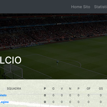
Home Sito
Statist
LCIO
SQUADRA
P
G
V
N
P
GF
GS
Vado
0
0
0
0
0
0
0
Legino
0
0
0
0
0
0
0