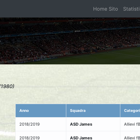
Home Sito
Statist
S
/1980)
Anno
Squadra
Categor
2018/2019
ASD James
Allievi f
2018/2019
ASD James
Allievi 