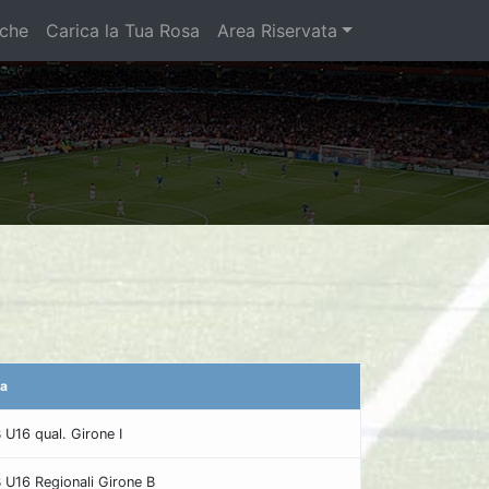
iche
Carica la Tua Rosa
Area Riservata
ia
B U16 qual. Girone I
fB U16 Regionali Girone B