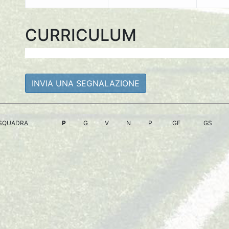
CURRICULUM
INVIA UNA SEGNALAZIONE
SQUADRA
P
G
V
N
P
GF
GS