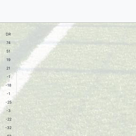
DR
74
51
19
21
-1
-18
-1
-25
-3
-22
-32