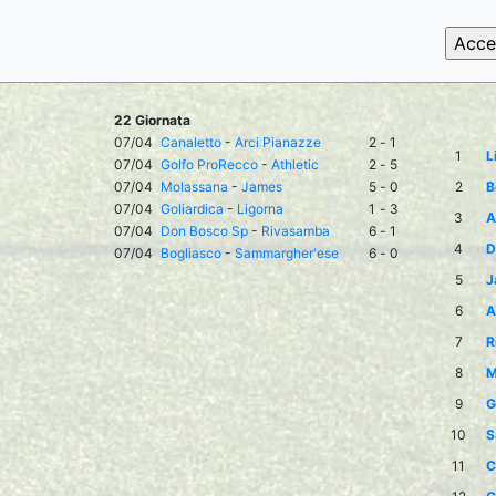
22 Giornata
07/04
Canaletto
-
Arci Pianazze
2
-
1
1
L
07/04
Golfo ProRecco
-
Athletic
2
-
5
07/04
Molassana
-
James
5
-
0
2
B
07/04
Goliardica
-
Ligorna
1
-
3
3
A
07/04
Don Bosco Sp
-
Rivasamba
6
-
1
4
D
07/04
Bogliasco
-
Sammargher'ese
6
-
0
5
J
6
A
7
R
8
M
9
G
10
S
11
C