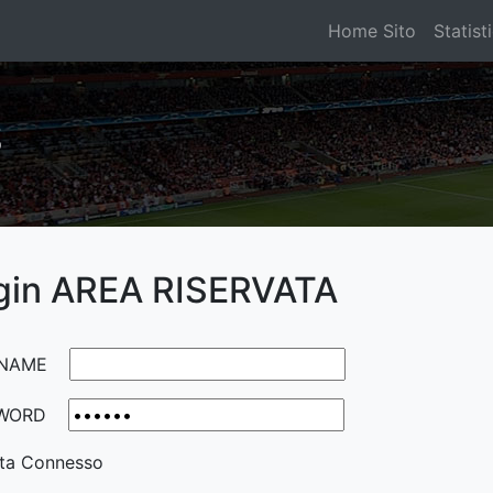
Home Sito
Statist
S
gin AREA RISERVATA
NAME
WORD
ta Connesso