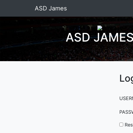
ASD James
ASD JAME
Lo
USER
PASS
Res