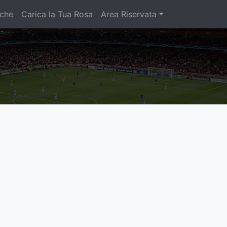
iche
Carica la Tua Rosa
Area Riservata