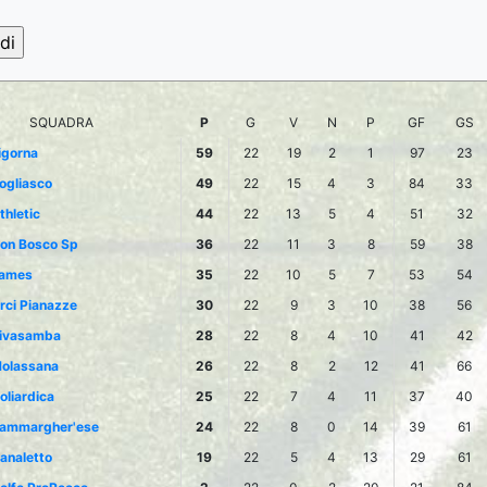
SQUADRA
P
G
V
N
P
GF
GS
igorna
59
22
19
2
1
97
23
ogliasco
49
22
15
4
3
84
33
thletic
44
22
13
5
4
51
32
on Bosco Sp
36
22
11
3
8
59
38
ames
35
22
10
5
7
53
54
rci Pianazze
30
22
9
3
10
38
56
ivasamba
28
22
8
4
10
41
42
olassana
26
22
8
2
12
41
66
oliardica
25
22
7
4
11
37
40
ammargher'ese
24
22
8
0
14
39
61
analetto
19
22
5
4
13
29
61