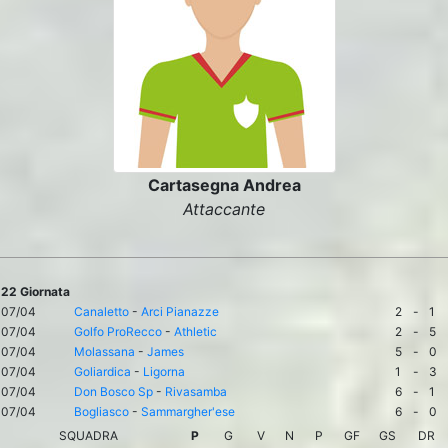
Cartasegna Andrea
Attaccante
22 Giornata
07/04
Canaletto
-
Arci Pianazze
2
-
1
07/04
Golfo ProRecco
-
Athletic
2
-
5
07/04
Molassana
-
James
5
-
0
07/04
Goliardica
-
Ligorna
1
-
3
07/04
Don Bosco Sp
-
Rivasamba
6
-
1
07/04
Bogliasco
-
Sammargher'ese
6
-
0
SQUADRA
P
G
V
N
P
GF
GS
DR