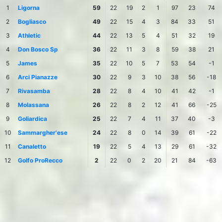
1
Ligorna
59
22
19
2
1
97
23
74
2
Bogliasco
49
22
15
4
3
84
33
51
3
Athletic
44
22
13
5
4
51
32
19
4
Don Bosco Sp
36
22
11
3
8
59
38
21
5
James
35
22
10
5
7
53
54
-1
6
Arci Pianazze
30
22
9
3
10
38
56
-18
7
Rivasamba
28
22
8
4
10
41
42
-1
8
Molassana
26
22
8
2
12
41
66
-25
9
Goliardica
25
22
7
4
11
37
40
-3
10
Sammargher'ese
24
22
8
0
14
39
61
-22
11
Canaletto
19
22
5
4
13
29
61
-32
12
Golfo ProRecco
2
22
0
2
20
21
84
-63