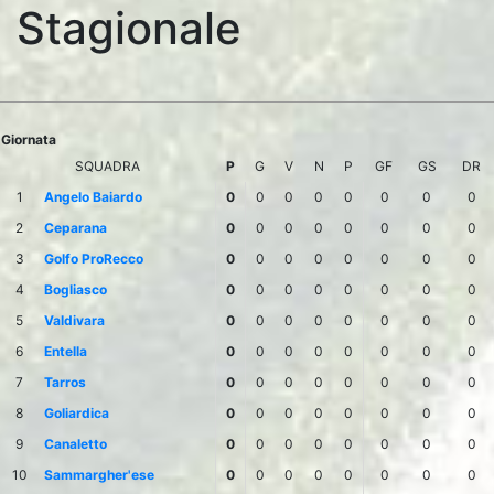
Stagionale
Giornata
SQUADRA
P
G
V
N
P
GF
GS
DR
1
Angelo Baiardo
0
0
0
0
0
0
0
0
2
Ceparana
0
0
0
0
0
0
0
0
3
Golfo ProRecco
0
0
0
0
0
0
0
0
4
Bogliasco
0
0
0
0
0
0
0
0
5
Valdivara
0
0
0
0
0
0
0
0
6
Entella
0
0
0
0
0
0
0
0
7
Tarros
0
0
0
0
0
0
0
0
8
Goliardica
0
0
0
0
0
0
0
0
9
Canaletto
0
0
0
0
0
0
0
0
10
Sammargher'ese
0
0
0
0
0
0
0
0