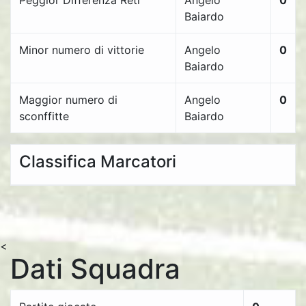
Peggior Differenza Reti
Angelo
0
Baiardo
Minor numero di vittorie
Angelo
0
Baiardo
Maggior numero di
Angelo
0
sconffitte
Baiardo
Classifica Marcatori
<
Dati Squadra