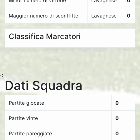
Minor numero di vittorie
Lavagnese
0
Maggior numero di sconffitte
Lavagnese
0
Classifica Marcatori
<
Dati Squadra
Partite giocate
0
Partite vinte
0
Partite pareggiate
0