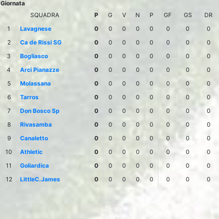
Giornata
SQUADRA
P
G
V
N
P
GF
GS
DR
1
Lavagnese
0
0
0
0
0
0
0
0
2
Ca de Rissi SG
0
0
0
0
0
0
0
0
3
Bogliasco
0
0
0
0
0
0
0
0
4
Arci Pianazze
0
0
0
0
0
0
0
0
5
Molassana
0
0
0
0
0
0
0
0
6
Tarros
0
0
0
0
0
0
0
0
7
Don Bosco Sp
0
0
0
0
0
0
0
0
8
Rivasamba
0
0
0
0
0
0
0
0
9
Canaletto
0
0
0
0
0
0
0
0
10
Athletic
0
0
0
0
0
0
0
0
11
Goliardica
0
0
0
0
0
0
0
0
12
LittleC.James
0
0
0
0
0
0
0
0