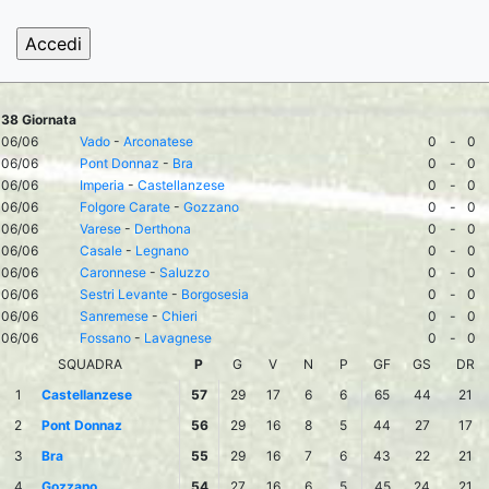
38 Giornata
06/06
Vado
-
Arconatese
0
-
0
06/06
Pont Donnaz
-
Bra
0
-
0
06/06
Imperia
-
Castellanzese
0
-
0
06/06
Folgore Carate
-
Gozzano
0
-
0
06/06
Varese
-
Derthona
0
-
0
06/06
Casale
-
Legnano
0
-
0
06/06
Caronnese
-
Saluzzo
0
-
0
06/06
Sestri Levante
-
Borgosesia
0
-
0
06/06
Sanremese
-
Chieri
0
-
0
06/06
Fossano
-
Lavagnese
0
-
0
SQUADRA
P
G
V
N
P
GF
GS
DR
1
Castellanzese
57
29
17
6
6
65
44
21
2
Pont Donnaz
56
29
16
8
5
44
27
17
3
Bra
55
29
16
7
6
43
22
21
4
Gozzano
54
27
16
6
5
45
24
21