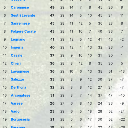
5
Caronnese
49
29
14
7
8
45
36
9
6
Sestri Levante
47
29
14
5
10
45
34
11
7
Sanremese
45
28
11
12
5
36
28
8
8
Folgore Carate
43
28
11
10
7
40
33
7
9
Legnano
41
29
12
5
12
41
43
-2
10
Imperia
40
29
12
4
13
32
33
-1
11
Casale
37
29
9
10
10
31
30
1
12
Chieri
36
28
8
12
8
35
30
5
13
Lavagnese
36
29
10
6
13
38
51
-13
14
Saluzzo
33
29
8
9
12
30
37
-7
15
Derthona
32
28
8
8
12
27
34
-7
16
Arconatese
31
29
8
7
14
37
47
-10
17
Varese
26
27
6
8
13
24
33
-9
18
Vado
23
29
6
5
18
28
52
-24
19
Borgosesia
21
28
5
6
17
30
52
-22
20
Fossano
19
28
4
7
17
22
48
-26