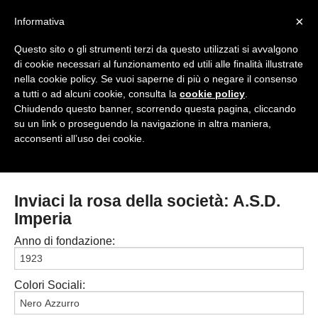
<
×
Informativa
Top Menu
Questo sito o gli strumenti terzi da questo utilizzati si avvalgono
di cookie necessari al funzionamento ed utili alle finalità illustrate
HOME
nella cookie policy. Se vuoi saperne di più o negare il consenso
a tutti o ad alcuni cookie, consulta la
cookie policy
.
Accedi / Registrati
Chiudendo questo banner, scorrendo questa pagina, cliccando
su un link o proseguendo la navigazione in altra maniera,
Contattaci
acconsenti all’uso dei cookie.
PROVINCE
EDIZIONE:
Cerca
CAMPIONATI / RISULTATI
CHIAVARI
Inviaci la rosa della società: A.S.D.
Campionati e Risultati:
Imperia
GENOVA
NAZIONALI
Anno di fondazione:
IMPERIA
REGIONALI
LA SPEZIA
Colori Sociali:
SAVONA