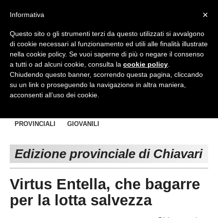
<
×
Informativa
Top Menu
Questo sito o gli strumenti terzi da questo utilizzati si avvalgono
di cookie necessari al funzionamento ed utili alle finalità illustrate
HOME
nella cookie policy. Se vuoi saperne di più o negare il consenso
a tutti o ad alcuni cookie, consulta la
cookie policy
.
Accedi / Registrati
Chiudendo questo banner, scorrendo questa pagina, cliccando
su un link o proseguendo la navigazione in altra maniera,
Contattaci
acconsenti all’uso dei cookie.
PROVINCE
NAZIONALI
REGIONALI
EDIZIONE:
CAMPIONATI E RISULTATI:
Cerca
PROVINCIALI
GIOVANILI
CHIAVARI
Edizione provinciale di Chiavari
GENOVA
IMPERIA
Virtus Entella, che bagarre
LA SPEZIA
per la lotta salvezza
SAVONA