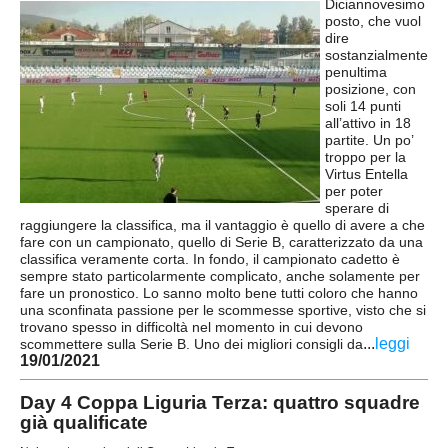
Diciannovesimo
posto, che vuol
Carica la tua Rosa
dire
sostanzialmente
penultima
posizione, con
soli 14 punti
all’attivo in 18
partite. Un po’
troppo per la
Virtus Entella
per poter
sperare di
raggiungere la classifica, ma il vantaggio è quello di avere a che
fare con un campionato, quello di Serie B, caratterizzato da una
classifica veramente corta. In fondo, il campionato cadetto è
sempre stato particolarmente complicato, anche solamente per
fare un pronostico. Lo sanno molto bene tutti coloro che hanno
una sconfinata passione per le scommesse sportive, visto che si
trovano spesso in difficoltà nel momento in cui devono
...
leggi
scommettere sulla Serie B. Uno dei migliori consigli da
19/01/2021
Day 4 Coppa Liguria Terza: quattro squadre
già qualificate