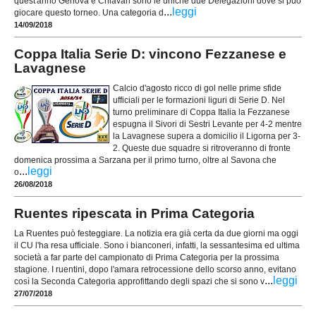
quest'anno Genova e Chiavari sono le uniche due Delegazioni dove si può
...
leggi
giocare questo torneo. Una categoria d
14/09/2018
Coppa Italia Serie D: vincono Fezzanese e
Lavagnese
Calcio d'agosto ricco di gol nelle prime sfide
ufficiali per le formazioni liguri di Serie D. Nel
turno preliminare di Coppa Italia la Fezzanese
espugna il Sivori di Sestri Levante per 4-2 mentre
la Lavagnese supera a domicilio il Ligorna per 3-
2. Queste due squadre si ritroveranno di fronte
domenica prossima a Sarzana per il primo turno, oltre al Savona che
...
leggi
o
26/08/2018
Ruentes ripescata in Prima Categoria
La Ruentes può festeggiare. La notizia era già certa da due giorni ma oggi
il CU l'ha resa ufficiale. Sono i bianconeri, infatti, la sessantesima ed ultima
società a far parte del campionato di Prima Categoria per la prossima
stagione. I ruentini, dopo l'amara retrocessione dello scorso anno, evitano
...
leggi
così la Seconda Categoria approfittando degli spazi che si sono v
27/07/2018