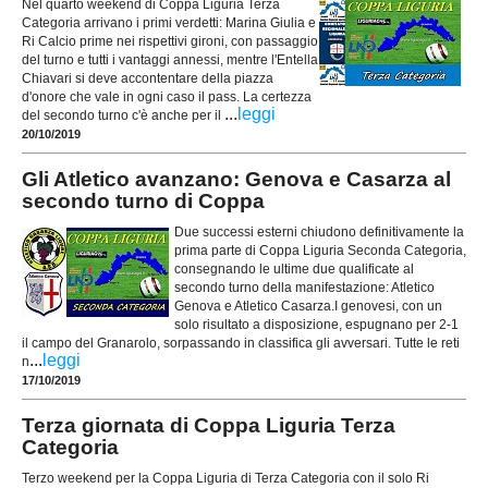
Nel quarto weekend di Coppa Liguria Terza
Categoria arrivano i primi verdetti: Marina Giulia e
Ri Calcio prime nei rispettivi gironi, con passaggio
del turno e tutti i vantaggi annessi, mentre l'Entella
Chiavari si deve accontentare della piazza
d'onore che vale in ogni caso il pass. La certezza
...
leggi
del secondo turno c'è anche per il
20/10/2019
Gli Atletico avanzano: Genova e Casarza al
secondo turno di Coppa
Due successi esterni chiudono definitivamente la
prima parte di Coppa Liguria Seconda Categoria,
consegnando le ultime due qualificate al
secondo turno della manifestazione: Atletico
Genova e Atletico Casarza.I genovesi, con un
solo risultato a disposizione, espugnano per 2-1
il campo del Granarolo, sorpassando in classifica gli avversari. Tutte le reti
...
leggi
n
17/10/2019
Terza giornata di Coppa Liguria Terza
Categoria
Terzo weekend per la Coppa Liguria di Terza Categoria con il solo Ri