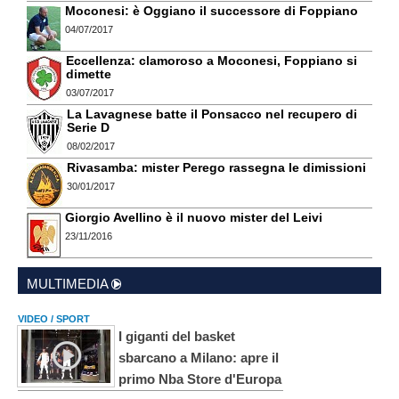
Moconesi: è Oggiano il successore di Foppiano
04/07/2017
Eccellenza: clamoroso a Moconesi, Foppiano si
dimette
03/07/2017
La Lavagnese batte il Ponsacco nel recupero di
Serie D
08/02/2017
Rivasamba: mister Perego rassegna le dimissioni
30/01/2017
Giorgio Avellino è il nuovo mister del Leivi
23/11/2016
MULTIMEDIA
VIDEO / SPORT
I giganti del basket
sbarcano a Milano: apre il
primo Nba Store d'Europa