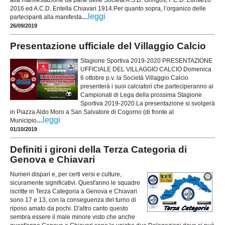
2016 ed A.C.D. Entella Chiavari 1914.Per quanto sopra, l’organico delle
...
leggi
partecipanti alla manifesta
26/09/2019
Presentazione ufficiale del Villaggio Calcio
Stagione Sportiva 2019-2020 PRESENTAZIONE
UFFICIALE DEL VILLAGGIO CALCIO Domenica
6 ottobre p.v. la Società Villaggio Calcio
presenterà i suoi calciatori che parteciperanno ai
Campionati di Lega della prossima Stagione
Sportiva 2019-2020.La presentazione si svolgerà
in Piazza Aldo Moro a San Salvatore di Cogorno (di fronte al
...
leggi
Municipio
01/10/2019
Definiti i gironi della Terza Categoria di
Genova e Chiavari
Numeri dispari e, per certi versi e culture,
sicuramente significativi. Quest'anno le squadre
iscritte in Terza Categoria a Genova e Chiavari
sono 17 e 13, con la conseguenza del turno di
riposo amato da pochi. D'altro canto questo
sembra essere il male minore visto che anche