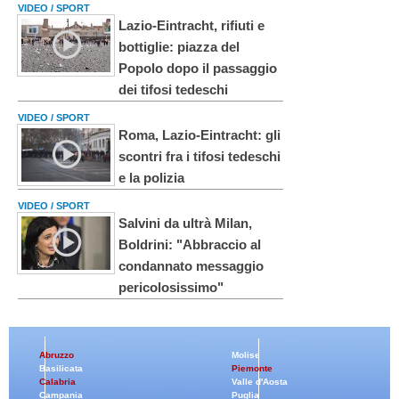
VIDEO / SPORT
Lazio-Eintracht, rifiuti e
bottiglie: piazza del
Popolo dopo il passaggio
dei tifosi tedeschi
VIDEO / SPORT
Roma, Lazio-Eintracht: gli
scontri fra i tifosi tedeschi
e la polizia
VIDEO / SPORT
Salvini da ultrà Milan,
Boldrini: "Abbraccio al
condannato messaggio
pericolosissimo"
Abruzzo
Molise
Basilicata
Piemonte
Calabria
Valle d'Aosta
Campania
Puglia