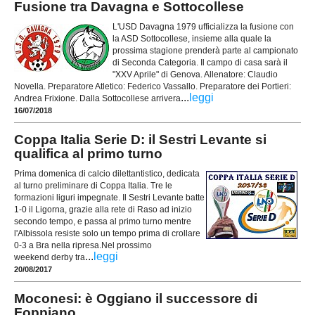
Fusione tra Davagna e Sottocollese
L'USD Davagna 1979 ufficializza la fusione con
la ASD Sottocollese, insieme alla quale la
prossima stagione prenderà parte al campionato
di Seconda Categoria. Il campo di casa sarà il
"XXV Aprile" di Genova. Allenatore: Claudio
Novella. Preparatore Atletico: Federico Vassallo. Preparatore dei Portieri:
...
leggi
Andrea Frixione. Dalla Sottocollese arrivera
16/07/2018
Coppa Italia Serie D: il Sestri Levante si
qualifica al primo turno
Prima domenica di calcio dilettantistico, dedicata
al turno preliminare di Coppa Italia. Tre le
formazioni liguri impegnate. Il Sestri Levante batte
1-0 il Ligorna, grazie alla rete di Raso ad inizio
secondo tempo, e passa al primo turno mentre
l'Albissola resiste solo un tempo prima di crollare
0-3 a Bra nella ripresa.Nel prossimo
...
leggi
weekend derby tra
20/08/2017
Moconesi: è Oggiano il successore di
Foppiano