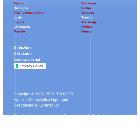
Emilia
Sardegna
Romagna
Sicilia
Friuli Venezia Giulia
Toscana
Lazio
Trentino
Liguria
Alto Adige
Lombardia
Umbria
Marche
Veneto
Redazione
Chi siamo
Lavora con noi
Copyright © 2001- 2026 ITALIAGOL
Agenzia Giornalistica Liguriagol.
Responsabile: Lorenzo Ori.
E' vietata la riproduzione, totale o parziale, dei testi
e delle immagini contenute in questo sito Internet senza
l'autorizzazione di ITALIAGOL
Tel. 328.9122830
info@liguriagol.it