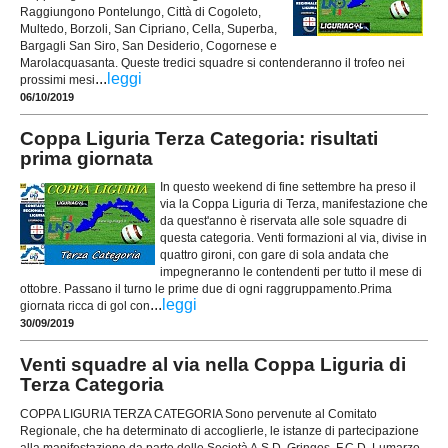
Raggiungono Pontelungo, Città di Cogoleto,
Multedo, Borzoli, San Cipriano, Cella, Superba,
Bargagli San Siro, San Desiderio, Cogornese e
Marolacquasanta. Queste tredici squadre si contenderanno il trofeo nei
...
leggi
prossimi mesi
06/10/2019
Coppa Liguria Terza Categoria: risultati
prima giornata
In questo weekend di fine settembre ha preso il
via la Coppa Liguria di Terza, manifestazione che
da quest'anno è riservata alle sole squadre di
questa categoria. Venti formazioni al via, divise in
quattro gironi, con gare di sola andata che
impegneranno le contendenti per tutto il mese di
ottobre. Passano il turno le prime due di ogni raggruppamento.Prima
...
leggi
giornata ricca di gol con
30/09/2019
Venti squadre al via nella Coppa Liguria di
Terza Categoria
COPPA LIGURIA TERZA CATEGORIA Sono pervenute al Comitato
Regionale, che ha determinato di accoglierle, le istanze di partecipazione
alla manifestazione da parte delle Società A.S.D. Gringos, F.C.D. Lumarzo