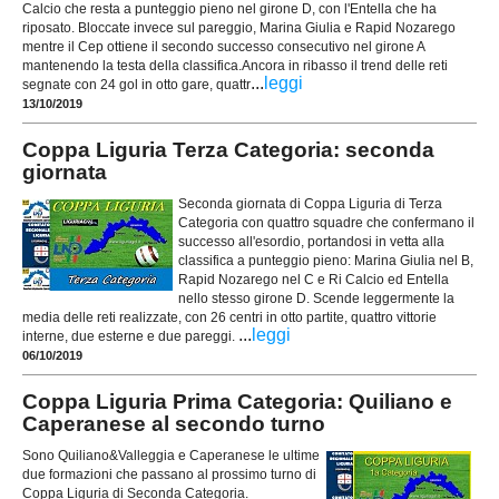
Calcio che resta a punteggio pieno nel girone D, con l'Entella che ha
riposato. Bloccate invece sul pareggio, Marina Giulia e Rapid Nozarego
mentre il Cep ottiene il secondo successo consecutivo nel girone A
mantenendo la testa della classifica.Ancora in ribasso il trend delle reti
...
leggi
segnate con 24 gol in otto gare, quattr
13/10/2019
Coppa Liguria Terza Categoria: seconda
giornata
Seconda giornata di Coppa Liguria di Terza
Categoria con quattro squadre che confermano il
successo all'esordio, portandosi in vetta alla
classifica a punteggio pieno: Marina Giulia nel B,
Rapid Nozarego nel C e Ri Calcio ed Entella
nello stesso girone D. Scende leggermente la
media delle reti realizzate, con 26 centri in otto partite, quattro vittorie
...
leggi
interne, due esterne e due pareggi.
06/10/2019
Coppa Liguria Prima Categoria: Quiliano e
Caperanese al secondo turno
Sono Quiliano&Valleggia e Caperanese le ultime
due formazioni che passano al prossimo turno di
Coppa Liguria di Seconda Categoria.