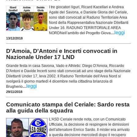
I tre giocatori liguri, Ricard Kacellari e Andrea
Agate del Savona, e Daniele Gloria del Ceriale,
sono stati convocati al Raduno Territoriale Area
Nord della Rappresentativa Nazionale Dilettanti
Under 16. RADUNO TERRITORIALE AREA
...
leggi
NORDNell’ambito del Progetto Giova
13/12/2018
D'Amoia, D'Antoni e Incerti convocati in
Nazionale Under 17 LND
Grande festa in casa Savona, Vado e Athletic: Diego D'Amoia, Riccardo
D'Antoni e Davide Incerti sono stati convocati ad uno stage della Nazionale
Dilettanti Under 17, leva 2002. Il Raduno Territoriale dell'Area Nord si
svolgerà il giorno martedì 4 dicembre nella cittadina brianzola di
...
leggi
Brugherio
29/11/2018
Comunicato stampa del Ceriale: Sardo resta
alla guida della squadra
L'ASD Ceriale rende nota, con un Comunicato
Ufficiale, la decisione di respingere le dimissioni
dell'allenatore Enrico Sardo. Il mister era arrivato
a questa decisione mercoledì dopo il recupero