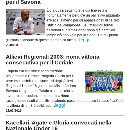
per il Savona
È già quasi settembre, è già fine estate.
Fortunatamente però c’è un palliativo alquanto
efficace, almeno per gli appassionati di calcio:
l’inizio dei campionati. Se i maggiori tornei
nazionali e internazionali sono già partiti da
tempo ciò non vale per la Serie D la cui prima
...
leggi
giornata si disputerà questa domenica alle o
29/08/2019
Allievi Regionali 2003: nona vittoria
consecutiva per il Ceriale
Trapela entusiasmo e soddisfazione
nell’ambiente Ceriale Progetto Calcio per il
percorso costellato di successi degli Allievi
Regionali Under 16 guidati da Mister Andrea
Savona.Un gruppo affiatato e coeso, che sa
lavorare con costanza e determinazione
raccogliendo risultati positivi risalendo passo dopo passo la classifica.Con
...
leggi
la vittoria di ieri 3-0 sull&rsqu
18/03/2019
Kacellari, Agate e Gloria convocati nella
Nazionale Under 16