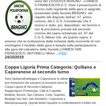
Gara del 13/10/2019 BRAGNO - LOANESI
S.FRANCESCOIl G.S. Visto il preannuncio di
Carica la tua Rosa
ricorso sulla regolarità della gara in epigrafe,
presentato dalla Società BRAGNO, nel
rispetto del disposto dell'art. 67, primo
comma, del C.G.S.,Considerato che il
ricorso è stato, poi, depositato, nei termini e
con le procedure previsti dal secondo
comma del sopra richiamato art. 67 del
C.G.S.;Atteso che, da quanto sopra, è
emerso che la motivazione della richiesta della ricorrente di non
omologare il risultato della gara è basata sulla partecipazione
alla gara del calciatore della Società LOANESI SAN
...
leggi
FRANCESCO, ANTONELLI Mirko
24/10/2019
Coppa Liguria Prima Categoria: Quiliano e
Caperanese al secondo turno
Sono Quiliano&Valleggia e Caperanese le ultime
due formazioni che passano al prossimo turno di
Coppa Liguria di Seconda Categoria.
Raggiungono Pontelungo, Città di Cogoleto,
Multedo, Borzoli, San Cipriano, Cella, Superba,
Bargagli San Siro, San Desiderio, Cogornese e
Marolacquasanta. Queste tredici squadre si contenderanno il trofeo nei