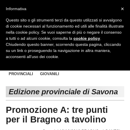
<
×
Informativa
Top Menu
Questo sito o gli strumenti terzi da questo utilizzati si avvalgono
di cookie necessari al funzionamento ed utili alle finalità illustrate
HOME
nella cookie policy. Se vuoi saperne di più o negare il consenso
a tutti o ad alcuni cookie, consulta la
cookie policy
.
Accedi / Registrati
Chiudendo questo banner, scorrendo questa pagina, cliccando
su un link o proseguendo la navigazione in altra maniera,
Contattaci
acconsenti all’uso dei cookie.
PROVINCE
NAZIONALI
REGIONALI
EDIZIONE:
CAMPIONATI E RISULTATI:
Cerca
PROVINCIALI
GIOVANILI
CHIAVARI
Edizione provinciale di Savona
GENOVA
IMPERIA
Promozione A: tre punti
LA SPEZIA
per il Bragno a tavolino
SAVONA