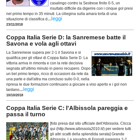
casalingo contro la Sestrese finito 0-5, un
risultato difficile da digerire con i cinque gol presi
nel primo tempo in 35 minuti. La ciliegina sulla amara torta di una
...
leggi
situazione di classifica d
23/11/2018
Coppa Italia Serie D: la Sanremese batte il
Savona e vola agli ottavi
La Sanremese supera per 2-1 il Savona e si
qualifica per gli ottavi di Coppa Italia Serie D. La
vittoria arriva in rimonta e con la rete decisiva
segnata all'ultimo minuto in pieno recupero. Dopo
un bel primo tempo, ricco di occasioni da rete da
una parte e dall'altra ma concluso sullo 0-0, nella
ripresa le due formazioni continuano a giocare a viso aperto e i gol non
...
leggi
tardano
10/10/2018
Coppa Italia Serie C: l'Albissola pareggia e
passa il turno
[foto presa dal sito ufficiale dell'Albissola. Clicca
qui (http://www.albissola2010.it/) per vedere tutti
gli altri scatti della splendida serata] Grande
Albissola. La squadra di Fossati pareggia 2-2