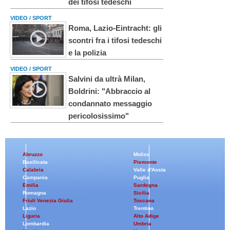
dei tifosi tedeschi
VIDEO / SPORT
Roma, Lazio-Eintracht: gli
scontri fra i tifosi tedeschi
e la polizia
VIDEO / SPORT
Salvini da ultrà Milan,
Boldrini: "Abbraccio al
condannato messaggio
pericolosissimo"
Abruzzo
Molise
Basilicata
Piemonte
Calabria
Valle d'Aosta
Campania
Puglia
Emilia
Sardegna
Romagna
Sicilia
Friuli Venezia Giulia
Toscana
Lazio
Trentino
Liguria
Alto Adige
Lombardia
Umbria