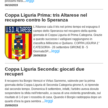
...
leggi
prossimi mesi
06/10/2019
Coppa Liguria Prima: tris Altarese nel
recupero contro lo Speranza
L'Altarese cala il tris nel primo tempo ed espugna il
campo dello Speranza nel recupero della quinta
giornata di Coppa Liguria di Prima Categoria. Grazie
a questo successo i valligiani raggiungono in
classifica Millesimo e Quiliano. COPPA LIGURIA 1°
CATEGORIA - 26 settembre GIRONE B - 5
...
leggi
GiornataSP
26/09/2019
Coppa Liguria Seconda: giocati due
recuperi
Il recupero tra Borgio Verezzi e Virtus Sanremo, valevole per la prima
giornata della Coppa Liguria di Seconda Categoria girone A, si riprende
dal secondo tempo. Domenica 8 settembre, infatti, l'arbitro aveva dovuto
sospendere la sfida nell'intervallo, a causa di una violenta grandinata, sul
risultato di 1-0 per i rossoblu di casa. Quando il Borgio raddoppia dopo un
...
leggi
quarto d'ora la gara sembra
25/09/2019