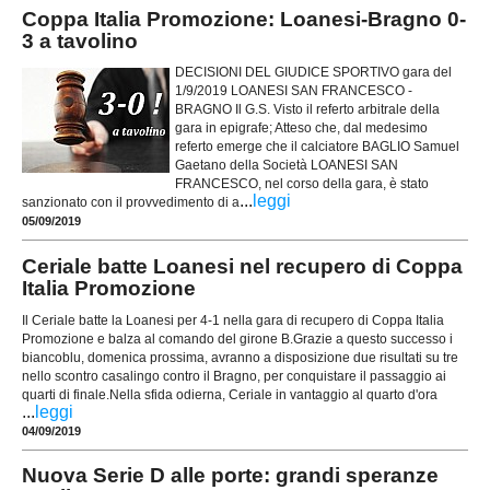
Coppa Italia Promozione: Loanesi-Bragno 0-
3 a tavolino
DECISIONI DEL GIUDICE SPORTIVO gara del
1/9/2019 LOANESI SAN FRANCESCO -
BRAGNO Il G.S. Visto il referto arbitrale della
gara in epigrafe; Atteso che, dal medesimo
referto emerge che il calciatore BAGLIO Samuel
Gaetano della Società LOANESI SAN
FRANCESCO, nel corso della gara, è stato
...
leggi
sanzionato con il provvedimento di a
05/09/2019
Ceriale batte Loanesi nel recupero di Coppa
Italia Promozione
Il Ceriale batte la Loanesi per 4-1 nella gara di recupero di Coppa Italia
Promozione e balza al comando del girone B.Grazie a questo successo i
biancoblu, domenica prossima, avranno a disposizione due risultati su tre
nello scontro casalingo contro il Bragno, per conquistare il passaggio ai
quarti di finale.Nella sfida odierna, Ceriale in vantaggio al quarto d'ora
...
leggi
04/09/2019
Nuova Serie D alle porte: grandi speranze