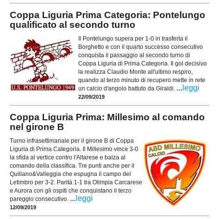
Coppa Liguria Prima Categoria: Pontelungo
qualificato al secondo turno
Il Pontelungo supera per 1-0 in trasferta il
Borghetto e con il quarto successo consecutivo
conquista il passaggio al secondo turno di
Coppa Liguria di Prima Categoria. Il gol decisivo
la realizza Claudio Monte all'ultimo respiro,
quando al terzo minuto di recupero mette in rete
...
leggi
un calcio d'angolo battuto da Giraldi.
22/09/2019
Coppa Liguria Prima: Millesimo al comando
nel girone B
Turno infrasettimanale per il girone B di Coppa
Liguria di Prima Categoria. Il Millesimo vince 3-0
la sfida al vertice contro l'Altarese e balza al
comando della classifica. Tre punti anche per il
Quiliano&Valleggia che espugna il campo del
Letimbro per 3-2. Parità 1-1 tra Olimpia Carcarese
e Aurora con gli ospiti che conquistano il terzo
...
leggi
pareggio consecutivo.
12/09/2019