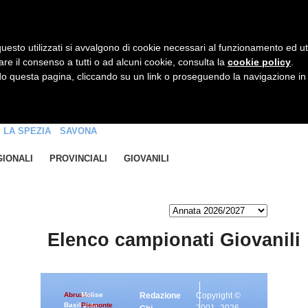
|
Accedi / Registrati
Contattaci
uesto utilizzati si avvalgono di cookie necessari al funzionamento ed utili 
are il consenso a tutti o ad alcuni cookie, consulta la
cookie policy
.
 questa pagina, cliccando su un link o proseguendo la navigazione in a
LA SPEZIA
SAVONA
IONALI
PROVINCIALI
GIOVANILI
Elenco campionati Giovanili
Abruzzo
Molise
Redazione
Copyright ©
Basilicata
Piemonte