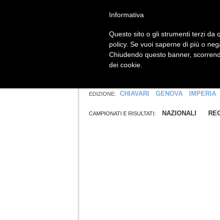
<
Informativa
|
HOME
Questo sito o gli strumenti terzi da q
policy. Se vuoi saperne di più o neg
Chiudendo questo banner, scorrendo
dei cookie.
CHIAVARI
GENOVA
IMPERIA
EDIZIONE:
NAZIONALI
REG
CAMPIONATI E RISULTATI: