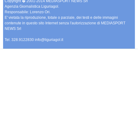
Copyright � 2001-2014 MEDIASPORT NEWS Srl
Agenzia Giornalistica Liguriagol.
Carica la tua Rosa
Responsabile: Lorenzo Ori.
E' vietata la riproduzione, totale o parziale, dei testi e delle immagini
contenute in questo sito Internet senza l'autorizzazione di MEDIASPORT
NEWS Srl
Tel. 328.9122830 info@liguriagol.it