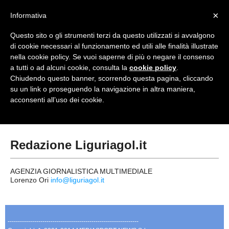
<
×
Informativa
Top Menu
Questo sito o gli strumenti terzi da questo utilizzati si avvalgono
di cookie necessari al funzionamento ed utili alle finalità illustrate
HOME
nella cookie policy. Se vuoi saperne di più o negare il consenso
a tutti o ad alcuni cookie, consulta la
cookie policy
.
Accedi / Registrati
Chiudendo questo banner, scorrendo questa pagina, cliccando
su un link o proseguendo la navigazione in altra maniera,
Contattaci
acconsenti all’uso dei cookie.
PROVINCE
EDIZIONE:
Cerca
CAMPIONATI / RISULTATI
CHIAVARI
Redazione Liguriagol.it
Campionati e Risultati:
GENOVA
NAZIONALI
AGENZIA GIORNALISTICA MULTIMEDIALE
Lorenzo Ori
info@liguriagol.it
IMPERIA
REGIONALI
LA SPEZIA
----------------------------------------------------------------
SAVONA