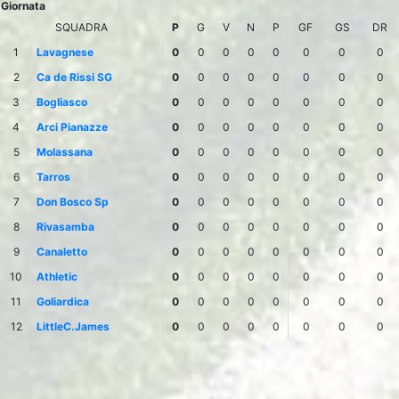
Giornata
SQUADRA
P
G
V
N
P
GF
GS
DR
1
Lavagnese
0
0
0
0
0
0
0
0
2
Ca de Rissi SG
0
0
0
0
0
0
0
0
3
Bogliasco
0
0
0
0
0
0
0
0
4
Arci Pianazze
0
0
0
0
0
0
0
0
5
Molassana
0
0
0
0
0
0
0
0
6
Tarros
0
0
0
0
0
0
0
0
7
Don Bosco Sp
0
0
0
0
0
0
0
0
8
Rivasamba
0
0
0
0
0
0
0
0
9
Canaletto
0
0
0
0
0
0
0
0
10
Athletic
0
0
0
0
0
0
0
0
11
Goliardica
0
0
0
0
0
0
0
0
12
LittleC.James
0
0
0
0
0
0
0
0