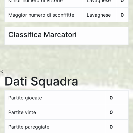
Minor numero di vittorie
Lavagnese
0
Maggior numero di sconffitte
Lavagnese
0
Classifica Marcatori
<
Dati Squadra
Partite giocate
0
Partite vinte
0
Partite pareggiate
0