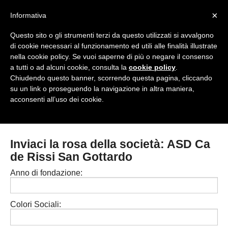
<
×
Informativa
Top Menu
Questo sito o gli strumenti terzi da questo utilizzati si avvalgono
di cookie necessari al funzionamento ed utili alle finalità illustrate
HOME
nella cookie policy. Se vuoi saperne di più o negare il consenso
a tutti o ad alcuni cookie, consulta la
cookie policy
.
Accedi / Registrati
Chiudendo questo banner, scorrendo questa pagina, cliccando
su un link o proseguendo la navigazione in altra maniera,
Contattaci
acconsenti all’uso dei cookie.
PROVINCE
EDIZIONE:
Cerca
CAMPIONATI / RISULTATI
CHIAVARI
Inviaci la rosa della società: ASD Ca
Campionati e Risultati:
de Rissi San Gottardo
GENOVA
NAZIONALI
Anno di fondazione:
IMPERIA
REGIONALI
LA SPEZIA
Colori Sociali:
SAVONA