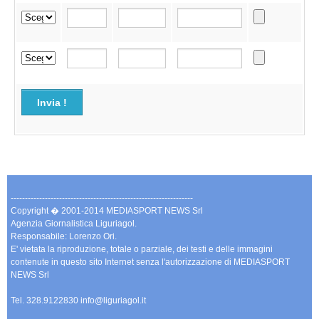
Invia !
----------------------------------------------------------------
Copyright � 2001-2014 MEDIASPORT NEWS Srl
Agenzia Giornalistica Liguriagol.
Responsabile: Lorenzo Ori.
E' vietata la riproduzione, totale o parziale, dei testi e delle immagini
contenute in questo sito Internet senza l'autorizzazione di MEDIASPORT
NEWS Srl
Tel. 328.9122830 info@liguriagol.it