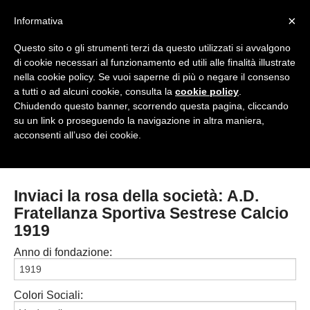
<
×
Informativa
Top Menu
Questo sito o gli strumenti terzi da questo utilizzati si avvalgono
di cookie necessari al funzionamento ed utili alle finalità illustrate
HOME
nella cookie policy. Se vuoi saperne di più o negare il consenso
a tutti o ad alcuni cookie, consulta la
cookie policy
.
Accedi / Registrati
Chiudendo questo banner, scorrendo questa pagina, cliccando
su un link o proseguendo la navigazione in altra maniera,
Contattaci
acconsenti all’uso dei cookie.
PROVINCE
EDIZIONE:
Cerca
CAMPIONATI / RISULTATI
CHIAVARI
Inviaci la rosa della società: A.D.
Campionati e Risultati:
Fratellanza Sportiva Sestrese Calcio
GENOVA
NAZIONALI
1919
IMPERIA
REGIONALI
Anno di fondazione:
LA SPEZIA
Colori Sociali:
SAVONA