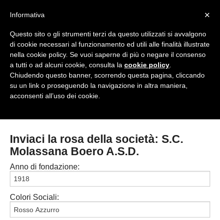
<
×
Informativa
Top Menu
Questo sito o gli strumenti terzi da questo utilizzati si avvalgono
di cookie necessari al funzionamento ed utili alle finalità illustrate
HOME
nella cookie policy. Se vuoi saperne di più o negare il consenso
a tutti o ad alcuni cookie, consulta la
cookie policy
.
Accedi / Registrati
Chiudendo questo banner, scorrendo questa pagina, cliccando
su un link o proseguendo la navigazione in altra maniera,
Contattaci
acconsenti all’uso dei cookie.
PROVINCE
EDIZIONE:
Cerca
CAMPIONATI / RISULTATI
CHIAVARI
Inviaci la rosa della società: S.C.
Campionati e Risultati:
Molassana Boero A.S.D.
GENOVA
NAZIONALI
Anno di fondazione:
IMPERIA
REGIONALI
LA SPEZIA
Colori Sociali:
SAVONA