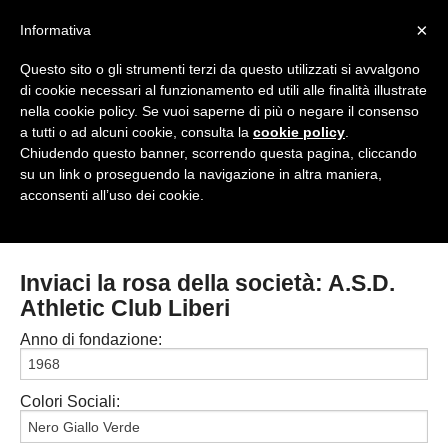
<
×
Informativa
Top Menu
Questo sito o gli strumenti terzi da questo utilizzati si avvalgono
di cookie necessari al funzionamento ed utili alle finalità illustrate
HOME
nella cookie policy. Se vuoi saperne di più o negare il consenso
a tutti o ad alcuni cookie, consulta la
cookie policy
.
Accedi / Registrati
Chiudendo questo banner, scorrendo questa pagina, cliccando
su un link o proseguendo la navigazione in altra maniera,
Contattaci
acconsenti all’uso dei cookie.
PROVINCE
EDIZIONE:
Cerca
CAMPIONATI / RISULTATI
CHIAVARI
Inviaci la rosa della società: A.S.D.
Campionati e Risultati:
Athletic Club Liberi
GENOVA
NAZIONALI
Anno di fondazione:
IMPERIA
REGIONALI
LA SPEZIA
Colori Sociali:
SAVONA