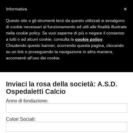
<
×
Informativa
Top Menu
Questo sito o gli strumenti terzi da questo utilizzati si avvalgono
di cookie necessari al funzionamento ed utili alle finalità illustrate
HOME
nella cookie policy. Se vuoi saperne di più o negare il consenso
a tutti o ad alcuni cookie, consulta la
cookie policy
.
Accedi / Registrati
Chiudendo questo banner, scorrendo questa pagina, cliccando
su un link o proseguendo la navigazione in altra maniera,
Contattaci
acconsenti all’uso dei cookie.
PROVINCE
EDIZIONE:
Cerca
CAMPIONATI / RISULTATI
CHIAVARI
Inviaci la rosa della società: A.S.D.
Campionati e Risultati:
Ospedaletti Calcio
GENOVA
NAZIONALI
Anno di fondazione:
IMPERIA
REGIONALI
LA SPEZIA
Colori Sociali:
SAVONA