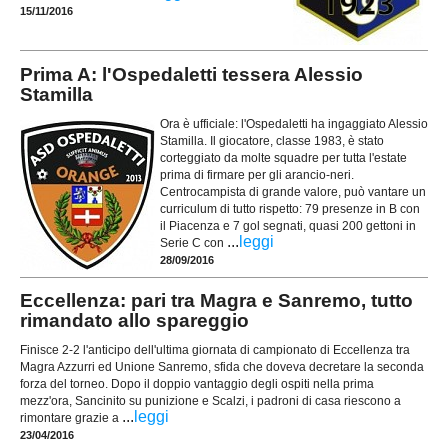
15/11/2016
Prima A: l'Ospedaletti tessera Alessio
Stamilla
Ora è ufficiale: l'Ospedaletti ha ingaggiato Alessio
Stamilla. Il giocatore, classe 1983, è stato
corteggiato da molte squadre per tutta l'estate
prima di firmare per gli arancio-neri.
Centrocampista di grande valore, può vantare un
curriculum di tutto rispetto: 79 presenze in B con
il Piacenza e 7 gol segnati, quasi 200 gettoni in
...
leggi
Serie C con
28/09/2016
Eccellenza: pari tra Magra e Sanremo, tutto
rimandato allo spareggio
Finisce 2-2 l'anticipo dell'ultima giornata di campionato di Eccellenza tra
Magra Azzurri ed Unione Sanremo, sfida che doveva decretare la seconda
forza del torneo. Dopo il doppio vantaggio degli ospiti nella prima
mezz'ora, Sancinito su punizione e Scalzi, i padroni di casa riescono a
...
leggi
rimontare grazie a
23/04/2016