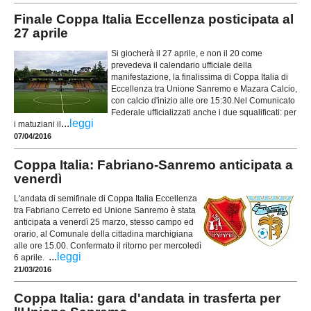
Finale Coppa Italia Eccellenza posticipata al
27 aprile
Si giocherà il 27 aprile, e non il 20 come
prevedeva il calendario ufficiale della
manifestazione, la finalissima di Coppa Italia di
Eccellenza tra Unione Sanremo e Mazara Calcio,
con calcio d'inizio alle ore 15:30.Nel Comunicato
Federale ufficializzati anche i due squalificati: per
...
leggi
i matuziani il
07/04/2016
Coppa Italia: Fabriano-Sanremo anticipata a
venerdì
L'andata di semifinale di Coppa Italia Eccellenza
tra Fabriano Cerreto ed Unione Sanremo è stata
anticipata a venerdì 25 marzo, stesso campo ed
orario, al Comunale della cittadina marchigiana
alle ore 15.00. Confermato il ritorno per mercoledì
...
leggi
6 aprile.
21/03/2016
Coppa Italia: gara d'andata in trasferta per