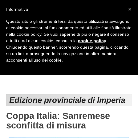
<
×
Informativa
Top Menu
Questo sito o gli strumenti terzi da questo utilizzati si avvalgono
di cookie necessari al funzionamento ed utili alle finalità illustrate
HOME
nella cookie policy. Se vuoi saperne di più o negare il consenso
a tutti o ad alcuni cookie, consulta la
cookie policy
.
Accedi / Registrati
Chiudendo questo banner, scorrendo questa pagina, cliccando
su un link o proseguendo la navigazione in altra maniera,
Contattaci
acconsenti all’uso dei cookie.
PROVINCE
EDIZIONE:
Cerca
CAMPIONATI / RISULTATI
CHIAVARI
Campionati e Risultati:
GENOVA
Edizione provinciale di Imperia
NAZIONALI
IMPERIA
REGIONALI
Coppa Italia: Sanremese
LA SPEZIA
sconfitta di misura
SAVONA