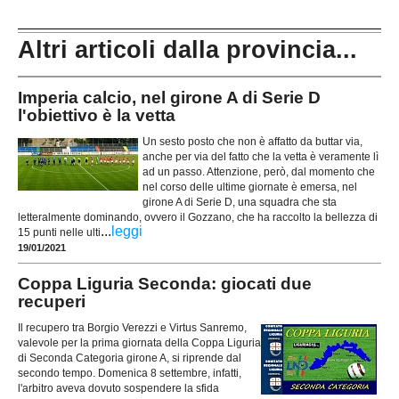
Altri articoli dalla provincia...
Imperia calcio, nel girone A di Serie D
l'obiettivo è la vetta
Un sesto posto che non è affatto da buttar via,
anche per via del fatto che la vetta è veramente lì
ad un passo. Attenzione, però, dal momento che
nel corso delle ultime giornate è emersa, nel
girone A di Serie D, una squadra che sta
letteralmente dominando, ovvero il Gozzano, che ha raccolto la bellezza di
...
leggi
15 punti nelle ulti
19/01/2021
Coppa Liguria Seconda: giocati due
recuperi
Il recupero tra Borgio Verezzi e Virtus Sanremo,
valevole per la prima giornata della Coppa Liguria
di Seconda Categoria girone A, si riprende dal
secondo tempo. Domenica 8 settembre, infatti,
l'arbitro aveva dovuto sospendere la sfida