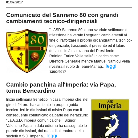
01/07/2017
Comunicato del Sanremo 80 con grandi
cambiamenti tecnico-dirigenziali
"L'ASD Sanremo 80, dopo svariate settimane di
riflessione ha varato i seguenti cambiamenti al
fine di rafforzare il proprio organigramma tecnico-
dirigenziale, tracciando il presente ed il futuro
della società matuziana del Presidente
Rainieri.Enrico Vella salirà in carica come
Direttore Generale mentre Manuel Namjou Vella
...
leggi
rivestirà il ruolo di Team-Manag
13/02/2017
Cambio panchina all'Imperia: via Papa,
torna Bencardino
Inizio settimana frenetico in casa Imperia che, nel
giro di 24 ore, ha cambiato la propria guida
tecnica. Ieri le dimissioni di mister Papa con il
conseguente comunicato da parte dei nerazzurri:
"La A.S.D. Imperia comunica che il Signor
Valentino Papa in data odierna ha rassegnato le
proprie dimissioni, dal ruolo di allenatore della
...
leggi
società A.S.D. Imperia