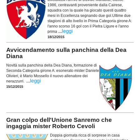
1986, centravanti proveniente dalla Cairese,
squadra con la quale ha giocato questi quattro
mesi in Eccellenza segnando due gol.Ultime due
stagioni di alto livello in Prima Categoria girone A:
l'anno scorso 16 gol con il Pietra Ligure e l'anno
...
leggi
prima
18/12/2015
Avvicendamento sulla panchina della Dea
Diana
Novità sulla panchina della Dea Diana, formazione di
Seconda Categoria girone A: esonerato mister Daniele
Olivieri, è Mario Mossello il nuovo allenatore dei
...
leggi
nerazzurri.
15/12/2015
Gran colpo dell'Unione Sanremo che
ingaggia mister Roberto Cevoli
Doppia giornata ricca di sorprese in casa