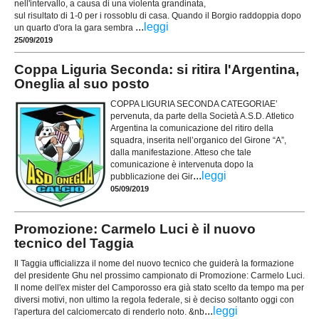
nell'intervallo, a causa di una violenta grandinata,
sul risultato di 1-0 per i rossoblu di casa. Quando il Borgio raddoppia dopo
...
leggi
un quarto d'ora la gara sembra
25/09/2019
Coppa Liguria Seconda: si ritira l'Argentina,
Oneglia al suo posto
COPPA LIGURIA SECONDA CATEGORIAE’
pervenuta, da parte della Società A.S.D. Atletico
Argentina la comunicazione del ritiro della
squadra, inserita nell’organico del Girone “A”,
dalla manifestazione. Atteso che tale
comunicazione è intervenuta dopo la
...
leggi
pubblicazione dei Gir
05/09/2019
Promozione: Carmelo Luci è il nuovo
tecnico del Taggia
Il Taggia ufficializza il nome del nuovo tecnico che guiderà la formazione
del presidente Ghu nel prossimo campionato di Promozione: Carmelo Luci.
Il nome dell'ex mister del Camporosso era già stato scelto da tempo ma per
diversi motivi, non ultimo la regola federale, si è deciso soltanto oggi con
...
leggi
l'apertura del calciomercato di renderlo noto. &nb