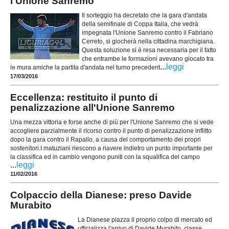
l'Unione Sanremo
Il sorteggio ha decretato che la gara d'andata
della semifinale di Coppa Italia, che vedrà
impegnata l'Unione Sanremo contro il Fabriano
Cerreto, si giocherà nella cittadina marchigiana.
Questa soluzione si è resa necessaria per il fatto
che entrambe le formazioni avevano giocato tra
...
leggi
le mura amiche la partita d'andata nel turno precedent
17/03/2016
Eccellenza: restituito il punto di
penalizzazione all'Unione Sanremo
Una mezza vittoria e forse anche di più per l'Unione Sanremo che si vede
accogliere parzialmente il ricorso contro il punto di penalizzazione inflitto
dopo la gara contro il Rapallo, a causa del comportamento dei propri
sostenitori.I matuziani riescono a riavere indietro un punto importante per
la classifica ed in cambio vengono puniti con la squalifica del campo
...
leggi
11/02/2016
Colpaccio della Dianese: preso Davide
Murabito
La Dianese piazza il proprio colpo di mercato ed
ufficializza l'arrivo di Davide Murabito, classe