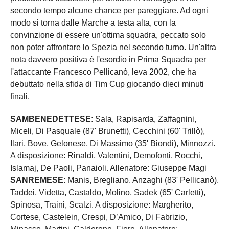
secondo tempo alcune chance per pareggiare. Ad ogni
modo si torna dalle Marche a testa alta, con la
convinzione di essere un'ottima squadra, peccato solo
non poter affrontare lo Spezia nel secondo turno. Un'altra
nota davvero positiva è l'esordio in Prima Squadra per
l'attaccante Francesco Pellicanò, leva 2002, che ha
debuttato nella sfida di Tim Cup giocando dieci minuti
finali.
SAMBENEDETTESE
: Sala, Rapisarda, Zaffagnini,
Miceli, Di Pasquale (87' Brunetti), Cecchini (60' Trillò),
Ilari, Bove, Gelonese, Di Massimo (35' Biondi), Minnozzi.
A disposizione: Rinaldi, Valentini, Demofonti, Rocchi,
Islamaj, De Paoli, Panaioli. Allenatore: Giuseppe Magi
SANREMESE
: Manis, Bregliano, Anzaghi (83' Pellicanò),
Taddei, Videtta, Castaldo, Molino, Sadek (65' Carletti),
Spinosa, Traini, Scalzi. A disposizione: Margherito,
Cortese, Castelein, Crespi, D’Amico, Di Fabrizio,