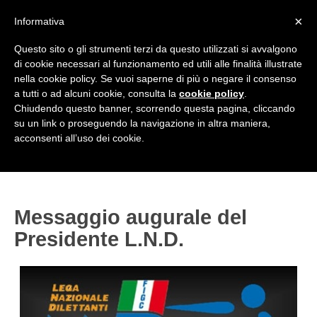
<
×
Informativa
Top Menu
Questo sito o gli strumenti terzi da questo utilizzati si avvalgono
di cookie necessari al funzionamento ed utili alle finalità illustrate
HOME
nella cookie policy. Se vuoi saperne di più o negare il consenso
a tutti o ad alcuni cookie, consulta la
cookie policy
.
Accedi / Registrati
Chiudendo questo banner, scorrendo questa pagina, cliccando
su un link o proseguendo la navigazione in altra maniera,
Contattaci
acconsenti all’uso dei cookie.
PROVINCE
EDIZIONE:
Cerca
CAMPIONATI / RISULTATI
CHIAVARI
Campionati e Risultati:
Messaggio augurale del
GENOVA
NAZIONALI
Presidente L.N.D.
IMPERIA
REGIONALI
LA SPEZIA
SAVONA