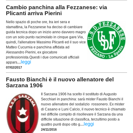
Cambio panchina alla Fezzanese: via
Plicanti arriva Pierini
Nello spazio di poche ore, tra ieri sera e
stamattina, la Fezzanese ha deciso di cambiare
guida tecnica dopo un inizio anno davvero magro
con un solo punto racimolato in cinque gare.Via,
quindi, l'allenatore Massimo Plicanti ed il suo vice
Matteo Cucurnia e panchina affidata ad
Alessandro Pierini, ex giocatore
professionista.Questi i due comunicati ufficiali
...
leggi
appars
07/02/2017
Fausto Bianchi è il nuovo allenatore del
Sarzana 1906
Il Sarzana 1906 ha scelto il sostituto di Augusto
Secchiari in panchina: sarà mister Fausto Bianchi il
nuovo allenatore del sodalizio rossonero. Ex mister
di Casano e Luni Calcio, il nuovo tecnico è chiamato
nel difficile compito di risollevare il Sarzana da una
difficile situazione di classifica, terzultimo posto a
...
leggi
quattro punti dopo otto g
24/11/2016