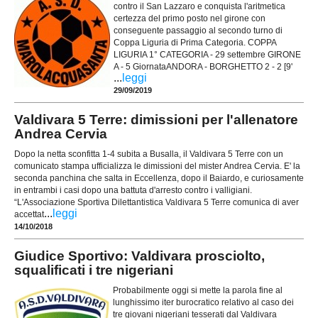
contro il San Lazzaro e conquista l'aritmetica
certezza del primo posto nel girone con
conseguente passaggio al secondo turno di
Coppa Liguria di Prima Categoria. COPPA
LIGURIA 1° CATEGORIA - 29 settembre GIRONE
A - 5 GiornataANDORA - BORGHETTO 2 - 2 [9'
...
leggi
29/09/2019
Valdivara 5 Terre: dimissioni per l'allenatore
Andrea Cervia
Dopo la netta sconfitta 1-4 subita a Busalla, il Valdivara 5 Terre con un
comunicato stampa ufficializza le dimissioni del mister Andrea Cervia. E' la
seconda panchina che salta in Eccellenza, dopo il Baiardo, e curiosamente
in entrambi i casi dopo una battuta d'arresto contro i valligiani.
“L'Associazione Sportiva Dilettantistica Valdivara 5 Terre comunica di aver
...
leggi
accettat
14/10/2018
Giudice Sportivo: Valdivara prosciolto,
squalificati i tre nigeriani
Probabilmente oggi si mette la parola fine al
lunghissimo iter burocratico relativo al caso dei
tre giovani nigeriani tesserati dal Valdivara