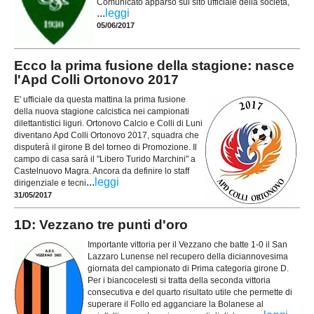
Comunicato apparso sul sito ufficiale della società,
...
leggi
05/06/2017
Ecco la prima fusione della stagione: nasce
l'Apd Colli Ortonovo 2017
E' ufficiale da questa mattina la prima fusione
della nuova stagione calcistica nei campionati
dilettantistici liguri. Ortonovo Calcio e Colli di Luni
diventano Apd Colli Ortonovo 2017, squadra che
disputerà il girone B del torneo di Promozione. Il
campo di casa sarà il "Libero Turido Marchini" a
Castelnuovo Magra. Ancora da definire lo staff
...
leggi
dirigenziale e tecni
31/05/2017
1D: Vezzano tre punti d'oro
Importante vittoria per il Vezzano che batte 1-0 il San
Lazzaro Lunense nel recupero della diciannovesima
giornata del campionato di Prima categoria girone D.
Per i biancocelesti si tratta della seconda vittoria
consecutiva e del quarto risultato utile che permette di
superare il Follo ed agganciare la Bolanese al