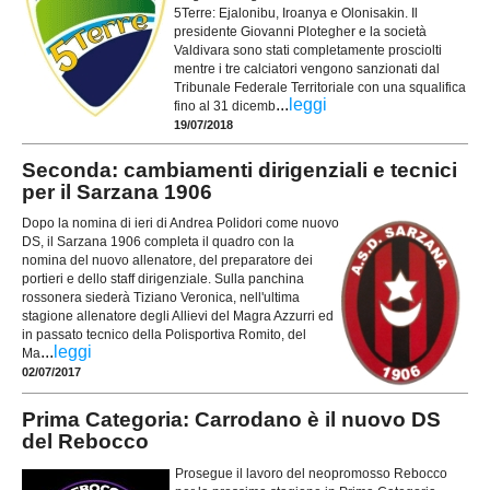
5Terre: Ejalonibu, Iroanya e Olonisakin. Il
presidente Giovanni Plotegher e la società
Valdivara sono stati completamente prosciolti
mentre i tre calciatori vengono sanzionati dal
Tribunale Federale Territoriale con una squalifica
...
leggi
fino al 31 dicemb
19/07/2018
Seconda: cambiamenti dirigenziali e tecnici
per il Sarzana 1906
Dopo la nomina di ieri di Andrea Polidori come nuovo
DS, il Sarzana 1906 completa il quadro con la
nomina del nuovo allenatore, del preparatore dei
portieri e dello staff dirigenziale. Sulla panchina
rossonera siederà Tiziano Veronica, nell'ultima
stagione allenatore degli Allievi del Magra Azzurri ed
in passato tecnico della Polisportiva Romito, del
...
leggi
Ma
02/07/2017
Prima Categoria: Carrodano è il nuovo DS
del Rebocco
Prosegue il lavoro del neopromosso Rebocco