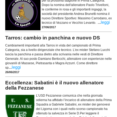
per la prossima stagione in Prima Categoria.
Dopo la nomina dell'allenatore Paolo Trivelloni,
le conferme in rosa e gli importanti ingaggi, la
società del presidente Andrea Brunetti nomina il
nuovo Direttore Sportivo: Massimo Carrodano, ex
...
leggi
tecnico di Vezzano e Vecchio Levanto.
27/06/2017
Tarros: cambio in panchina e nuovo DS
Cambiamenti importanti alla Tarros in vista del campionato di Prima
Categoria, sia a livello dirigenziale che tecnico. L'ex mister Stefano Lucchi
lascia la panchina e passa dietro alla scrivania nelle vesti di Direttore
Generale. Al suo posto Damiano Bertocchi, allenatore con esperienze nelle
giovanili di Massese, Pietrasanta e Magra Azzurri. Come direttore
...
leggi
sp
26/06/2017
Eccellenza: Sabatini è il nuovo allenatore
della Fezzanese
L’USD Fezzanese comunica che nella giornata
odierna ha affidato l’incarico di allenatore della Prima
Squadra a Gabriele Sabatini, ex mister dei genovesi
del Ligorna con i quali nello scorso campionato ha
ottenuto la salvezza in Serie D.Per leggere il