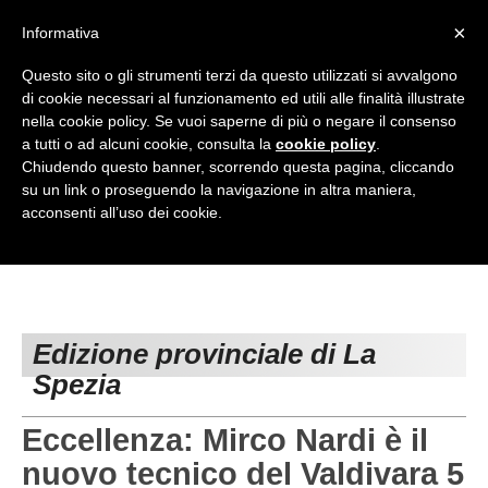
<
×
Informativa
Top Menu
Questo sito o gli strumenti terzi da questo utilizzati si avvalgono
di cookie necessari al funzionamento ed utili alle finalità illustrate
HOME
nella cookie policy. Se vuoi saperne di più o negare il consenso
a tutti o ad alcuni cookie, consulta la
cookie policy
.
Accedi / Registrati
Chiudendo questo banner, scorrendo questa pagina, cliccando
su un link o proseguendo la navigazione in altra maniera,
Contattaci
acconsenti all’uso dei cookie.
PROVINCE
EDIZIONE:
Cerca
CAMPIONATI / RISULTATI
CHIAVARI
Campionati e Risultati:
GENOVA
Edizione provinciale di La
NAZIONALI
Spezia
IMPERIA
REGIONALI
LA SPEZIA
Eccellenza: Mirco Nardi è il
nuovo tecnico del Valdivara 5
SAVONA