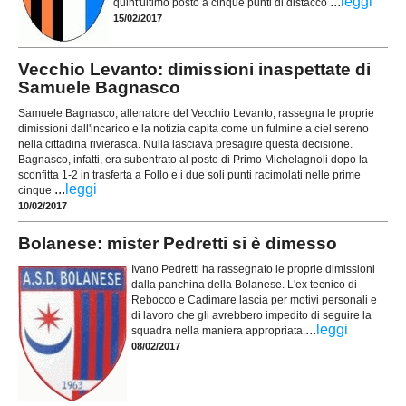
...
leggi
quint'ultimo posto a cinque punti di distacco
15/02/2017
Vecchio Levanto: dimissioni inaspettate di
Samuele Bagnasco
Samuele Bagnasco, allenatore del Vecchio Levanto, rassegna le proprie
dimissioni dall'incarico e la notizia capita come un fulmine a ciel sereno
nella cittadina rivierasca. Nulla lasciava presagire questa decisione.
Bagnasco, infatti, era subentrato al posto di Primo Michelagnoli dopo la
sconfitta 1-2 in trasferta a Follo e i due soli punti racimolati nelle prime
...
leggi
cinque
10/02/2017
Bolanese: mister Pedretti si è dimesso
Ivano Pedretti ha rassegnato le proprie dimissioni
dalla panchina della Bolanese. L'ex tecnico di
Rebocco e Cadimare lascia per motivi personali e
di lavoro che gli avrebbero impedito di seguire la
...
leggi
squadra nella maniera appropriata.
08/02/2017