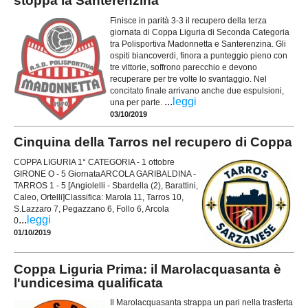
stoppa la Santerenzina
Finisce in parità 3-3 il recupero della terza
giornata di Coppa Liguria di Seconda Categoria
tra Polisportiva Madonnetta e Santerenzina. Gli
ospiti biancoverdi, finora a punteggio pieno con
tre vittorie, soffrono parecchio e devono
recuperare per tre volte lo svantaggio. Nel
concitato finale arrivano anche due espulsioni,
...
leggi
una per parte.
03/10/2019
Cinquina della Tarros nel recupero di Coppa
COPPA LIGURIA 1° CATEGORIA - 1 ottobre
GIRONE O - 5 GiornataARCOLA GARIBALDINA -
TARROS 1 - 5 [Angiolelli - Sbardella (2), Barattini,
Caleo, Ortelli]Classifica: Marola 11, Tarros 10,
S.Lazzaro 7, Pegazzano 6, Follo 6, Arcola
...
leggi
0
01/10/2019
Coppa Liguria Prima: il Marolacquasanta è
l'undicesima qualificata
Il Marolacquasanta strappa un pari nella trasferta