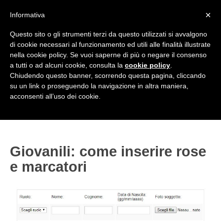
<
×
Informativa
Top Menu
Questo sito o gli strumenti terzi da questo utilizzati si avvalgono
di cookie necessari al funzionamento ed utili alle finalità illustrate
HOME
nella cookie policy. Se vuoi saperne di più o negare il consenso
a tutti o ad alcuni cookie, consulta la
cookie policy
.
Accedi / Registrati
Chiudendo questo banner, scorrendo questa pagina, cliccando
su un link o proseguendo la navigazione in altra maniera,
Contattaci
acconsenti all’uso dei cookie.
PROVINCE
EDIZIONE:
Cerca
CAMPIONATI / RISULTATI
CHIAVARI
Campionati e Risultati:
Giovanili: come inserire rose
GENOVA
NAZIONALI
e marcatori
IMPERIA
REGIONALI
LA SPEZIA
SAVONA