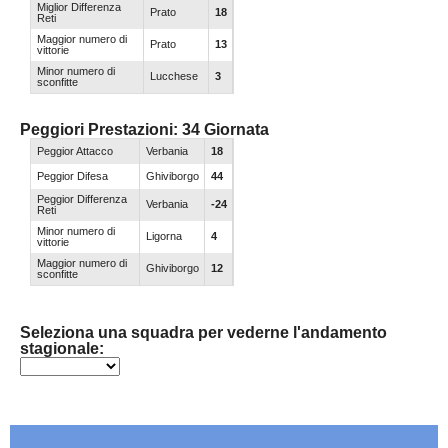
Miglior Differenza
Prato
18
Reti
Carica la tua Rosa
Maggior numero di
Prato
13
vittorie
Minor numero di
Lucchese
3
sconfitte
Peggiori Prestazioni: 34 Giornata
Peggior Attacco
Verbania
18
Peggior Difesa
Ghiviborgo
44
Peggior Differenza
Verbania
-24
Reti
Minor numero di
Ligorna
4
vittorie
Maggior numero di
Ghiviborgo
12
sconfitte
Seleziona una squadra per vederne l'andamento
stagionale: