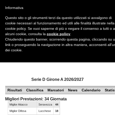
<
Informativa
Top Menu
Questo sito o gli strumenti terzi da questo utilizzati si avvalgono di
cookie necessari al funzionamento ed utili alle finalità illustrate nella
HOME
cookie policy. Se vuoi saperne di più o negare il consenso a tutti o 
alcuni cookie, consulta la
cookie policy
.
Accedi / Registrati
Chiudendo questo banner, scorrendo questa pagina, cliccando su 
link o proseguendo la navigazione in altra maniera, acconsenti all’u
Contattaci
dei cookie.
PROVINCE
EDIZIONE:
Cerca
CAMPIONATI / RISULTATI
CHIAVARI
Campionati e Risultati:
Serie D Girone A 2026/2027
GENOVA
NAZIONALI
Risultati
Classifica
Marcatori
News
Calendario
Statis
IMPERIA
REGIONALI
Migliori Prestazioni: 34 Giornata
LA SPEZIA
Miglior Attacco
Seravezza
44
Miglior Difesa
Lucchese
18
SAVONA