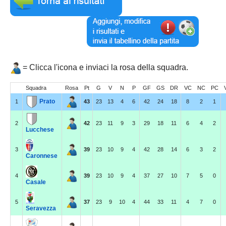
Carica la tua Rosa
= Clicca l'icona e inviaci la rosa della squadra.
Squadra
Rosa
Pt
G
V
N
P
GF
GS
DR
VC
NC
PC
Prato
1
43
23
13
4
6
42
24
18
8
2
1
2
42
23
11
9
3
29
18
11
6
4
2
Lucchese
3
39
23
10
9
4
42
28
14
6
3
2
Caronnese
4
39
23
10
9
4
37
27
10
7
5
0
Casale
5
37
23
9
10
4
44
33
11
4
7
0
Seravezza