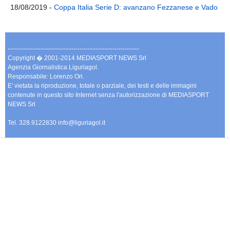
18/08/2019 -
Coppa Italia Serie D: avanzano Fezzanese e Vado
----------------------------------------------------------------
Copyright � 2001-2014 MEDIASPORT NEWS Srl
Agenzia Giornalistica Liguriagol.
Responsabile: Lorenzo Ori.
E' vietata la riproduzione, totale o parziale, dei testi e delle immagini
contenute in questo sito Internet senza l'autorizzazione di MEDIASPORT
NEWS Srl
Tel. 328.9122830 info@liguriagol.it