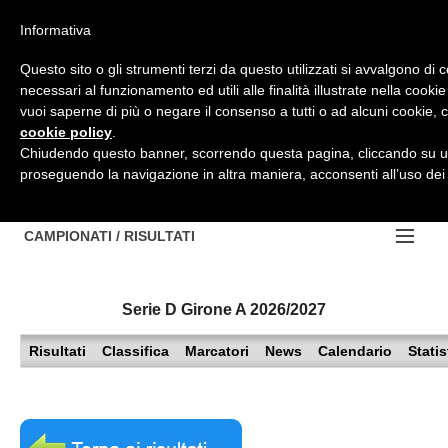
<
Informativa
Top Menu
Questo sito o gli strumenti terzi da questo utilizzati si avvalgono di 
necessari al funzionamento ed utili alle finalità illustrate nella cookie
HOME
vuoi saperne di più o negare il consenso a tutti o ad alcuni cookie, c
cookie policy
.
Accedi / Registrati
Chiudendo questo banner, scorrendo questa pagina, cliccando su un
proseguendo la navigazione in altra maniera, acconsenti all’uso dei
Contattaci
PROVINCE
EDIZIONE:
Cerca
CAMPIONATI / RISULTATI
CHIAVARI
Campionati e Risultati:
Serie D Girone A 2026/2027
GENOVA
NAZIONALI
Risultati
Classifica
Marcatori
News
Calendario
Statis
IMPERIA
REGIONALI
LA SPEZIA
SAVONA