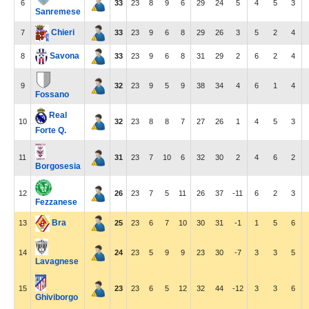
6
33
23
8
9
6
29
24
5
4
5
3
Sanremese
Chieri
7
33
23
9
6
8
29
26
3
5
2
4
Savona
8
33
23
9
6
8
31
29
2
6
2
4
9
32
23
9
5
9
38
34
4
6
1
4
Fossano
Real
10
32
23
8
8
7
27
26
1
4
5
3
Forte Q.
11
31
23
7
10
6
32
30
2
4
6
2
Borgosesia
12
26
23
7
5
11
26
37
-11
6
2
3
Fezzanese
Bra
13
25
23
6
7
10
30
31
-1
1
5
6
14
24
23
5
9
9
23
30
-7
3
3
5
Lavagnese
15
23
23
6
5
12
32
44
-12
3
3
6
Ghiviborgo