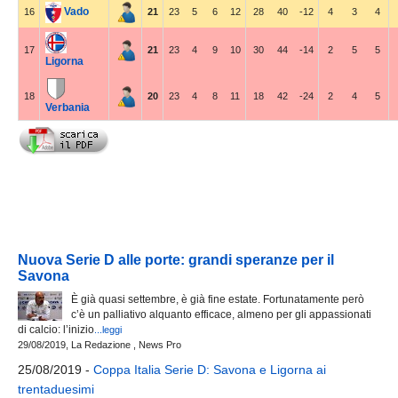
Vado
16
21
23
5
6
12
28
40
-12
4
3
4
17
21
23
4
9
10
30
44
-14
2
5
5
Ligorna
18
20
23
4
8
11
18
42
-24
2
4
5
Verbania
Nuova Serie D alle porte: grandi speranze per il
Savona
È già quasi settembre, è già fine estate. Fortunatamente però
c’è un palliativo alquanto efficace, almeno per gli appassionati
di calcio: l’inizio
...leggi
29/08/2019, La Redazione , News Pro
25/08/2019 -
Coppa Italia Serie D: Savona e Ligorna ai
trentaduesimi