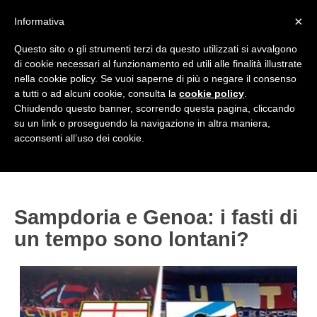
<
×
Informativa
Top Menu
Questo sito o gli strumenti terzi da questo utilizzati si avvalgono
di cookie necessari al funzionamento ed utili alle finalità illustrate
HOME
nella cookie policy. Se vuoi saperne di più o negare il consenso
a tutti o ad alcuni cookie, consulta la
cookie policy
.
Accedi / Registrati
Chiudendo questo banner, scorrendo questa pagina, cliccando
su un link o proseguendo la navigazione in altra maniera,
Contattaci
acconsenti all’uso dei cookie.
PROVINCE
EDIZIONE:
Cerca
CAMPIONATI / RISULTATI
CHIAVARI
Campionati e Risultati:
Sampdoria e Genoa: i fasti di
GENOVA
NAZIONALI
un tempo sono lontani?
IMPERIA
REGIONALI
LA SPEZIA
SAVONA